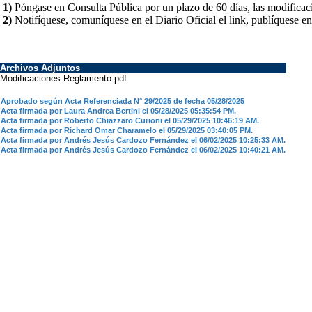
1)
Póngase en Consulta Pública por un plazo de 60 días, las modificac
2)
Notifíquese, comuníquese en el Diario Oficial el link, publíquese e
Archivos Adjuntos
Modificaciones Reglamento.pdf
Aprobado según Acta Referenciada N° 29/2025 de fecha 05/28/2025
Acta firmada por Laura Andrea Bertini el 05/28/2025 05:35:54 PM.
Acta firmada por Roberto Chiazzaro Curioni el 05/29/2025 10:46:19 AM.
Acta firmada por Richard Omar Charamelo el 05/29/2025 03:40:05 PM.
Acta firmada por Andrés Jesús Cardozo Fernández el 06/02/2025 10:25:33 AM.
Acta firmada por Andrés Jesús Cardozo Fernández el 06/02/2025 10:40:21 AM.